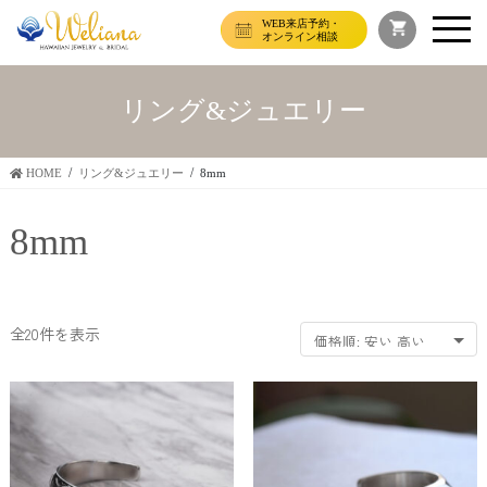
WEB来店予約・
オンライン相談
リング&ジュエリー
HOME
リング&ジュエリー
8mm
8mm
価
全20件を表示
格
順:
安
い
→
高