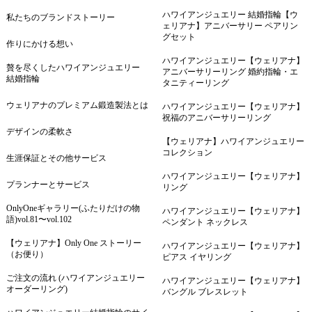
ハワイアンジュエリー 結婚指輪【ウ
私たちのブランドストーリー
ェリアナ】アニバーサリー ペアリン
グセット
作りにかける想い
ハワイアンジュエリー【ウェリアナ】
贅を尽くしたハワイアンジュエリー
アニバーサリーリング 婚約指輪・エ
結婚指輪
タニティーリング
ウェリアナのプレミアム鍛造製法とは
ハワイアンジュエリー【ウェリアナ】
祝福のアニバーサリーリング
デザインの柔軟さ
【ウェリアナ】ハワイアンジュエリー
コレクション
生涯保証とその他サービス
ハワイアンジュエリー【ウェリアナ】
プランナーとサービス
リング
OnlyOneギャラリー(ふたりだけの物
ハワイアンジュエリー【ウェリアナ】
語)vol.81〜vol.102
ペンダント ネックレス
【ウェリアナ】Only One ストーリー
ハワイアンジュエリー【ウェリアナ】
（お便り）
ピアス イヤリング
ご注文の流れ (ハワイアンジュエリー
ハワイアンジュエリー【ウェリアナ】
オーダーリング)
バングル ブレスレット