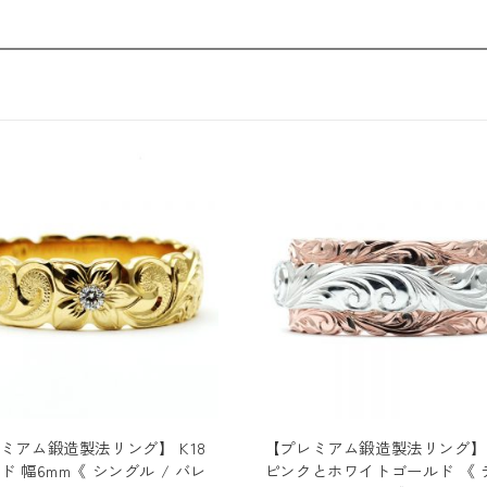
ッ
ト
》
オ
ー
ダ
ー
メ
イ
ド・
ア
ニ
バ
ー
サ
リ
ー
リ
ミアム鍛造製法リング】 K18
【プレミアム鍛造製法リング】K
ド 幅6mm《 シングル / バレ
ピンクとホワイトゴールド 《 
ン