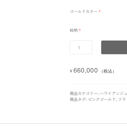
ゴールドカラー
*
絵柄
*
【プ
レ
ミ
ア
660,000
¥
ム
（税込）
鍛
造
製
商品カテゴリー:
ハワイアンジ
法
商品タグ:
ピンクゴールド
,
フラ
リ
ン
グ】
K14