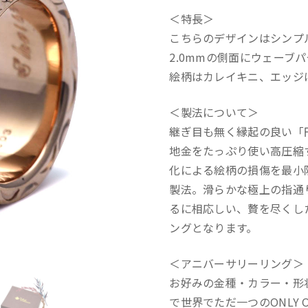
＜特長＞
こちらのデザインはシンプ
2.0mmの側面にウェーブ
絵柄はカレイキニ、エッジ
＜製法について＞
継ぎ目も無く縁起の良い「円
地金をたっぷり使い高圧縮
化による絵柄の損傷を最小限に
製法。滑らかな極上の指通
るに相応しい、贅を尽くし
ングとなります。
＜アニバーサリーリング＞
お好みの金種・カラー・形
で世界でただ一つのONLY O