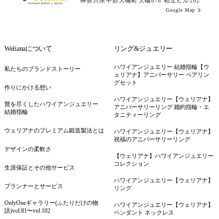
神奈川県中郡大磯町大磯878 相互ビル202
Google Map
Welianaについて
リング&ジュエリー
ハワイアンジュエリー 結婚指輪【ウ
私たちのブランドストーリー
ェリアナ】アニバーサリー ペアリン
グセット
作りにかける想い
ハワイアンジュエリー【ウェリアナ】
贅を尽くしたハワイアンジュエリー
アニバーサリーリング 婚約指輪・エ
結婚指輪
タニティーリング
ウェリアナのプレミアム鍛造製法とは
ハワイアンジュエリー【ウェリアナ】
祝福のアニバーサリーリング
デザインの柔軟さ
【ウェリアナ】ハワイアンジュエリー
コレクション
生涯保証とその他サービス
ハワイアンジュエリー【ウェリアナ】
プランナーとサービス
リング
OnlyOneギャラリー(ふたりだけの物
ハワイアンジュエリー【ウェリアナ】
語)vol.81〜vol.102
ペンダント ネックレス