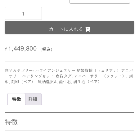
K14
ピ
ン
カートに入れる
ク/
イ
エ
1,449,800
ロ
¥
（税込）
ー･
ホ
ワ
商品カテゴリー:
ハワイアンジュエリー 結婚指輪【ウェリアナ】アニバ
イ
ーサリー ペアリングセット
商品タグ:
アニバーサリー（フラット）
,
刻
ト･
印
,
刻印（ペア）
,
絵柄選択A
,
誕生石
,
誕生石（ペア）
グ
リ
特徴
詳細
ー
ン
ゴ
ー
特徴
ル
ド