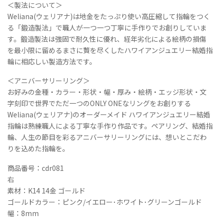
《
＜製法について＞
Tri
Weliana(ウェリアナ)は地金をたっぷり使い高圧縮して指輪をつく
color
る「鍛造製法」で職人が一つ一つ丁寧に手作りでお創りしていま
Double
す。鍛造製法は強固で耐久性に優れ、経年劣化による絵柄の損傷
cutout
を最小限に留めるまさに贅を尽くしたハワイアンジュエリー結婚指
(ト
輪に相応しい製造方法です。
ラ
イ
＜アニバーサリーリング＞
カ
お好みの金種・カラー・形状・幅・厚み・絵柄・エッジ形状・文
ラ
字刻印で世界でただ一つのONLY ONEなリングをお創りする
ー
Weliana(ウェリアナ)のオーダーメイド ハワイアンジュエリー結婚
ダ
ブ
指輪は熟練職人による丁寧な手作り作品です。ペアリング、結婚指
ル
輪、人生の節目を彩るアニバーサリーリングには、想いとこだわ
カ
りを込めた指輪を。
ッ
ト
商品番号：cdr081
ア
右
ウ
素材：K14 14金 ゴールド
ト)
ゴールドカラー：ピンク/イエロー･ホワイト･グリーンゴールド
》
幅：8mm
ペ