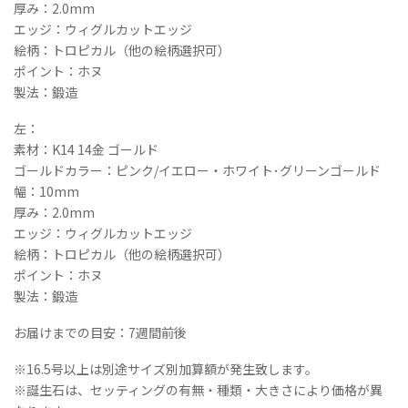
厚み：2.0mm
ア
エッジ：ウィグルカットエッジ
リ
絵柄：トロピカル（他の絵柄選択可）
ン
ポイント：ホヌ
グ
製法：鍛造
セ
ッ
左：
ト
素材：K14 14金 ゴールド
個
ゴールドカラー：ピンク/イエロー・ホワイト･グリーンゴールド
幅：10mm
厚み：2.0mm
エッジ：ウィグルカットエッジ
絵柄：トロピカル（他の絵柄選択可）
ポイント：ホヌ
製法：鍛造
お届けまでの目安：7週間前後
※16.5号以上は別途サイズ別加算額が発生致します。
※誕生石は、セッティングの有無・種類・大きさにより価格が異