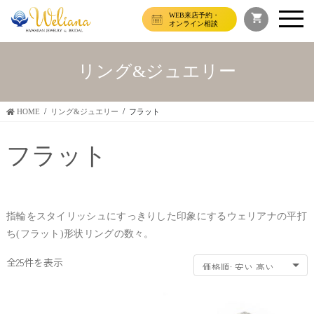
WEB来店予約・
オンライン相談
リング&ジュエリー
HOME
リング&ジュエリー
フラット
フラット
指輪をスタイリッシュにすっきりした印象にするウェリアナの平打
ち(フラット)形状リングの数々。
価
全25件を表示
格
順:
安