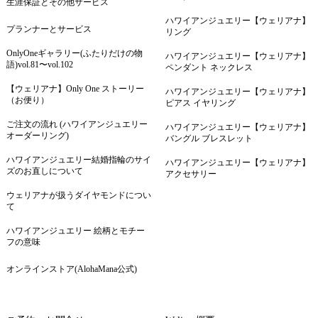
生涯保証とその他サービス
ハワイアンジュエリー【ウェリアナ】
プランナーとサービス
リング
OnlyOneギャラリー(ふたりだけの物
ハワイアンジュエリー【ウェリアナ】
語)vol.81〜vol.102
ペンダント ネックレス
【ウェリアナ】Only One ストーリー
ハワイアンジュエリー【ウェリアナ】
（お便り）
ピアス イヤリング
ご注文の流れ (ハワイアンジュエリー
ハワイアンジュエリー【ウェリアナ】
オーダーリング)
バングル ブレスレット
ハワイアンジュエリー結婚指輪のサイ
ハワイアンジュエリー【ウェリアナ】
ズのお直しについて
アクセサリー
ウェリアナが扱うダイヤモンドについ
て
ハワイアンジュエリー 絵柄とモチー
フの意味
オンラインストア(AlohaMana公式)