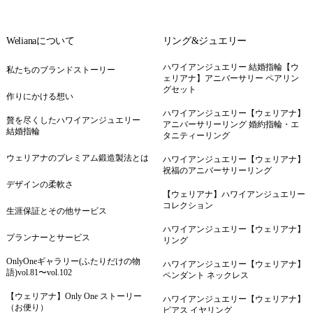
Welianaについて
リング&ジュエリー
ハワイアンジュエリー 結婚指輪【ウ
私たちのブランドストーリー
ェリアナ】アニバーサリー ペアリン
グセット
作りにかける想い
ハワイアンジュエリー【ウェリアナ】
贅を尽くしたハワイアンジュエリー
アニバーサリーリング 婚約指輪・エ
結婚指輪
タニティーリング
ウェリアナのプレミアム鍛造製法とは
ハワイアンジュエリー【ウェリアナ】
祝福のアニバーサリーリング
デザインの柔軟さ
【ウェリアナ】ハワイアンジュエリー
コレクション
生涯保証とその他サービス
ハワイアンジュエリー【ウェリアナ】
プランナーとサービス
リング
OnlyOneギャラリー(ふたりだけの物
ハワイアンジュエリー【ウェリアナ】
語)vol.81〜vol.102
ペンダント ネックレス
【ウェリアナ】Only One ストーリー
ハワイアンジュエリー【ウェリアナ】
（お便り）
ピアス イヤリング