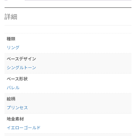
ル
ド
幅
詳細
4mm
《
シ
種類
ン
グ
リング
ル
ベースデザイン
/
バ
シングルトーン
レ
ベース形状
ル
》
バレル
オ
ー
絵柄
ダ
プリンセス
ー
メ
地金素材
イ
イエローゴールド
ド・