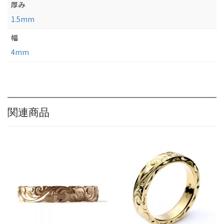
ア
厚み
ニ
1.5mm
バ
ー
幅
サ
4mm
リ
ー
リ
ン
グ
個
関連商品