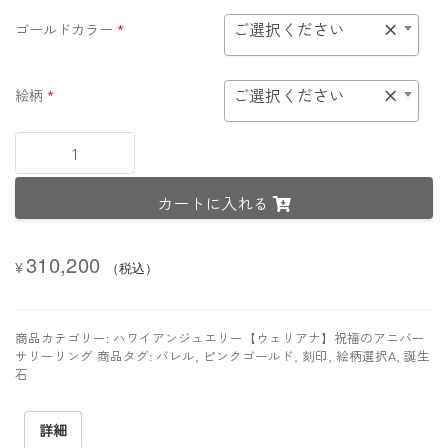
ご選択ください
×
ゴールドカラー
*
ご選択ください
×
絵柄
*
【プ
レ
ミ
カートに入れる
ア
ム
鍛
310,200
造
¥
（税込）
製
法
リ
商品カテゴリー:
ハワイアンジュエリー【ウェリアナ】祝福のアニバー
ン
サリーリング
商品タグ:
バレル
,
ピンクゴールド
,
刻印
,
絵柄選択A
,
誕生
グ】
石
K18
ゴ
詳細
ー