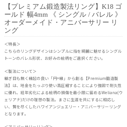
【プレミアム鍛造製法リング】K18 ゴ
ールド 幅4mm 《 シングル / バレル 》
オーダーメイド・アニバーサリー リ
ング
＜特長＞
こちらのリングデザインはシンプルに指を綺麗に魅せるシングル
トーンのバレル形状、お好みの絵柄をご選択ください。
＜製法について＞
継ぎ目も無く縁起の良い「円=縁」から創る【Premium鍛造製
法】は、地金をたっぷり使い高圧縮することにより強固で耐久性
に優れ、経年劣化による絵柄の損傷を最小限に留めるWeliana(ウ
ェリアナ)だけの理想の製法。まさに生涯を共にするに相応し
い、贅を尽くしたハワイアンジュエリー・アニバーサリーリング
となります。
＜アニバーサリーリング＞