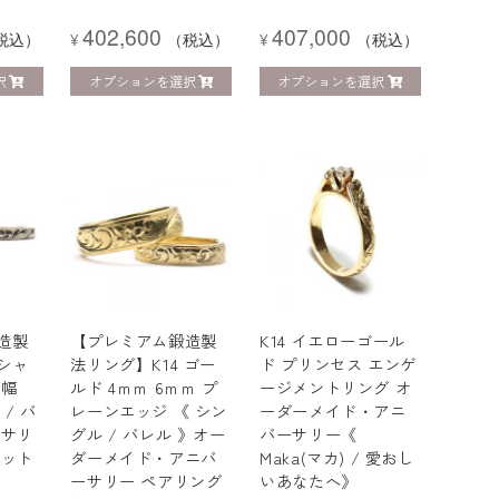
402,600
407,000
税込）
¥
（税込）
¥
（税込）
択
オプションを選択
オプションを選択
造製
【プレミアム鍛造製
K14 イエローゴール
 シャ
法リング】K14 ゴー
ド プリンセス エンゲ
 幅
ルド 4ｍｍ 6ｍｍ プ
ージメントリング オ
 / バ
レーンエッジ 《 シン
ーダーメイド・アニ
ーサリ
グル / バレル 》オー
バーサリー《
セット
ダーメイド・アニバ
Maka(マカ) / 愛おし
ーサリー ペアリング
いあなたへ》