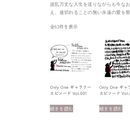
波乱万丈な人生を送りながらも今な
え、途切れることの無い永遠の愛を
価
全63件を表示
格
順:
安
い
→
高
い
Only One ギャラリー
Only One ギ
エピソード Vol.001
エピソード Vol.
続きを読む
続きを読む