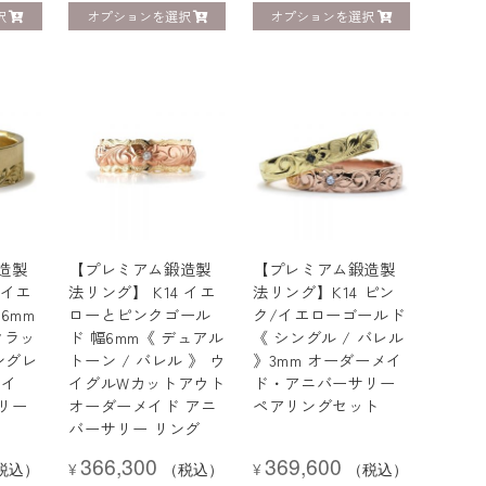
択
オプションを選択
オプションを選択
造製
【プレミアム鍛造製
【プレミアム鍛造製
 イエ
法リング】 K14 イエ
法リング】K14 ピン
6mm
ローとピンクゴール
ク/イエローゴールド
フラッ
ド 幅6mm《 デュアル
《 シングル / バレル
ングレ
トーン / バレル 》 ウ
》3mm オーダーメイ
メイ
イグルWカットアウト
ド・アニバーサリー
リー
オーダーメイド アニ
ペアリングセット
バーサリー リング
366,300
369,600
税込）
¥
（税込）
¥
（税込）