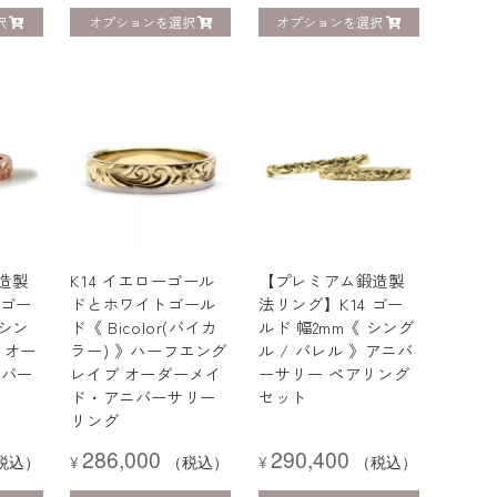
択
オプションを選択
オプションを選択
造製
K14 イエローゴール
【プレミアム鍛造製
 ゴー
ドとホワイトゴール
法リング】K14 ゴー
 シン
ド《 Bicolor(バイカ
ルド 幅2mm《 シング
》オー
ラー) 》ハーフエング
ル / バレル 》アニバ
ニバー
レイブ オーダーメイ
ーサリー ペアリング
ド・アニバーサリー
セット
リング
286,000
290,400
税込）
¥
（税込）
¥
（税込）