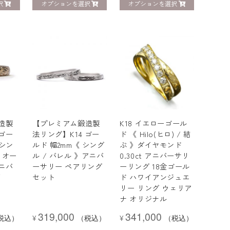
択
オプションを選択
オプションを選択
造製
【プレミアム鍛造製
K18 イエローゴール
 ゴー
法リング】K14 ゴー
ド 《 Hilo(ヒロ) / 結
 シン
ルド 幅2mm《 シング
ぶ 》ダイヤモンド
》オー
ル / バレル 》アニバ
0.30ct アニバーサリ
ニバ
ーサリー ペアリング
ーリング 18金ゴール
グ
セット
ド ハワイアンジュエ
リー リング ウェリア
ナ オリジナル
319,000
341,000
税込）
¥
（税込）
¥
（税込）