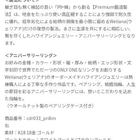
ル
継ぎ目も無く縁起の良い「円=縁」から創る【Premium鍛造製
ト
法】は、地金をたっぷり使い高圧縮することにより強固で耐久性
ー
に優れ、経年劣化による絵柄の損傷を最小限に留めるWeliana(ウ
ン
ェリアナ)だけの理想の製法。まさに生涯を共にするに相応しい、
/
贅を尽くしたハワイアンジュエリー・アニバーサリーリングとなり
バ
ます。
レ
ル
＜アニバーサリーリング＞
》
お好みの金種・カラー・形状・幅・厚み・絵柄・エッジ形状・文
プ
字刻印で世界でただ一つのONLY ONEなリングをお創りする
リ
ン
Weliana(ウェリアナ)のオーダーメイドハワイアンジュエリーは熟
セ
練職人による丁寧な手作り作品です。ペアリング、結婚指輪、人生
ス
の節目を彩るアニバーサリーリングには、想いとこだわりを込め
カ
た指輪を。
ッ
（ウオールナット製のペアリングケース付き）
ト
エ
商品番号：cdr033_pri6m
ッ
右
ジ
素材：K18 18金 ゴールド
幅
ゴールドカラー：ホワイトゴールド/ブラウンゴールド