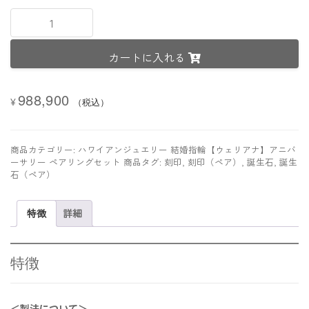
【プ
レ
ミ
カートに入れる
ア
ム
鍛
988,900
造
¥
（税込）
製
法
リ
商品カテゴリー:
ハワイアンジュエリー 結婚指輪【ウェリアナ】アニバ
ン
ーサリー ペアリングセット
商品タグ:
刻印
,
刻印（ペア）
,
誕生石
,
誕生
グ】
石（ペア）
K18
ゴ
特徴
詳細
ー
ル
ド
《
特徴
デ
ュ
ア
＜製法について＞