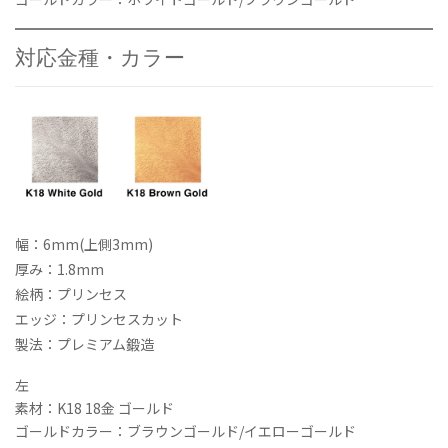
6mm(上
側
3mm)
対応金種・カラー
ア
ニ
バ
ー
サ
リ
ー
ペ
ア
幅：6mm(上側3mm)
リ
厚み：1.8mm
ン
絵柄：プリンセス
グ
エッジ：プリンセスカット
セ
ッ
製法：プレミアム鍛造
ト
個
左
素材：K18 18金 ゴールド
ゴールドカラー：ブラウンゴールド/イエローゴールド