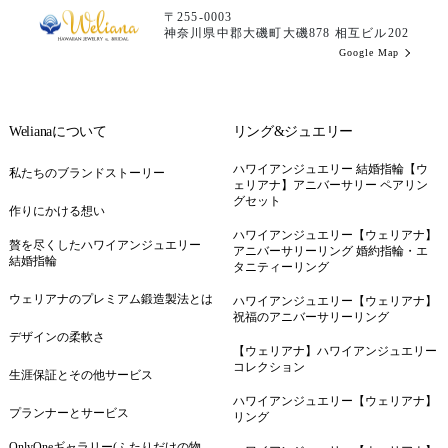
〒255-0003
神奈川県中郡大磯町大磯878 相互ビル202
Google Map
Welianaについて
リング&ジュエリー
ハワイアンジュエリー 結婚指輪【ウ
私たちのブランドストーリー
ェリアナ】アニバーサリー ペアリン
グセット
作りにかける想い
ハワイアンジュエリー【ウェリアナ】
贅を尽くしたハワイアンジュエリー
アニバーサリーリング 婚約指輪・エ
結婚指輪
タニティーリング
ウェリアナのプレミアム鍛造製法とは
ハワイアンジュエリー【ウェリアナ】
祝福のアニバーサリーリング
デザインの柔軟さ
【ウェリアナ】ハワイアンジュエリー
コレクション
生涯保証とその他サービス
ハワイアンジュエリー【ウェリアナ】
プランナーとサービス
リング
OnlyOneギャラリー(ふたりだけの物