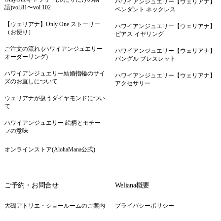
ハワイアンジュエリー【ウェリアナ】
語)vol.81〜vol.102
ペンダント ネックレス
【ウェリアナ】Only One ストーリー
ハワイアンジュエリー【ウェリアナ】
（お便り）
ピアス イヤリング
ご注文の流れ (ハワイアンジュエリー
ハワイアンジュエリー【ウェリアナ】
オーダーリング)
バングル ブレスレット
ハワイアンジュエリー結婚指輪のサイ
ハワイアンジュエリー【ウェリアナ】
ズのお直しについて
アクセサリー
ウェリアナが扱うダイヤモンドについ
て
ハワイアンジュエリー 絵柄とモチー
フの意味
オンラインストア(AlohaMana公式)
ご予約・お問合せ
Weliana概要
大磯アトリエ・ショールームのご案内
プライバシーポリシー