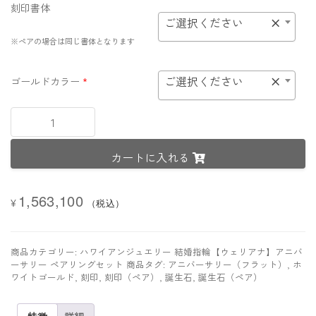
刻印書体
ご選択ください
×
※ペアの場合は同じ書体となります
ご選択ください
×
ゴールドカラー
*
【プ
レ
ミ
カートに入れる
ア
ム
鍛
1,563,100
造
¥
（税込）
製
法
リ
商品カテゴリー:
ハワイアンジュエリー 結婚指輪【ウェリアナ】アニバ
ン
ーサリー ペアリングセット
商品タグ:
アニバーサリー（フラット）
,
ホ
グ】
ワイトゴールド
,
刻印
,
刻印（ペア）
,
誕生石
,
誕生石（ペア）
K18
ホ