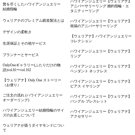
ハワイアンジュエリー【ウェリアナ】
贅を尽くしたハワイアンジュエリー
アニバーサリーリング 婚約指輪・エ
結婚指輪
タニティーリング
ウェリアナのプレミアム鍛造製法とは
ハワイアンジュエリー【ウェリアナ】
祝福のアニバーサリーリング
デザインの柔軟さ
【ウェリアナ】ハワイアンジュエリー
コレクション
生涯保証とその他サービス
ハワイアンジュエリー【ウェリアナ】
プランナーとサービス
リング
OnlyOneギャラリー(ふたりだけの物
ハワイアンジュエリー【ウェリアナ】
語)vol.81〜vol.102
ペンダント ネックレス
【ウェリアナ】Only One ストーリー
ハワイアンジュエリー【ウェリアナ】
（お便り）
ピアス イヤリング
ご注文の流れ (ハワイアンジュエリー
ハワイアンジュエリー【ウェリアナ】
オーダーリング)
バングル ブレスレット
ハワイアンジュエリー結婚指輪のサイ
ハワイアンジュエリー【ウェリアナ】
ズのお直しについて
アクセサリー
ウェリアナが扱うダイヤモンドについ
て