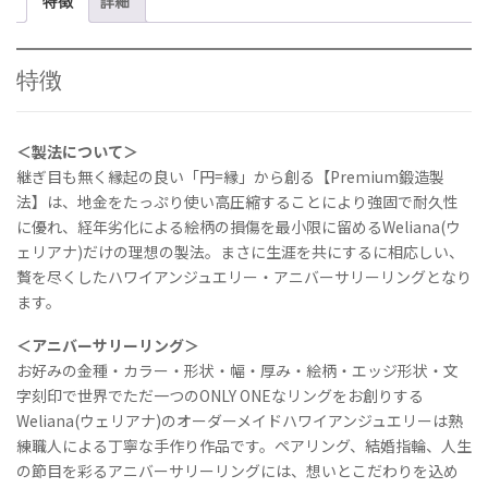
特徴
詳細
ワ
イ
ト
ゴ
特徴
ー
ル
ド
＜製法について＞
《
継ぎ目も無く縁起の良い「円=縁」から創る【Premium鍛造製
デ
法】は、地金をたっぷり使い高圧縮することにより強固で耐久性
ュ
に優れ、経年劣化による絵柄の損傷を最小限に留めるWeliana(ウ
ア
ェリアナ)だけの理想の製法。まさに生涯を共にするに相応しい、
ル
贅を尽くしたハワイアンジュエリー・アニバーサリーリングとなり
ト
ます。
ー
ン
＜アニバーサリーリング＞
/
お好みの金種・カラー・形状・幅・厚み・絵柄・エッジ形状・文
フ
字刻印で世界でただ一つのONLY ONEなリングをお創りする
ラ
ッ
Weliana(ウェリアナ)のオーダーメイドハワイアンジュエリーは熟
ト
練職人による丁寧な手作り作品です。ペアリング、結婚指輪、人生
》
の節目を彩るアニバーサリーリングには、想いとこだわりを込め
幅