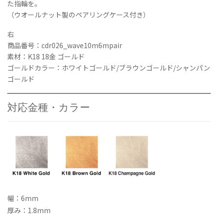
た指輪を。
6mm
（ウオールナット製のペアリングケース付き）
と
10mm
右
ア
商品番号：cdr026_wave10m6mpair
ニ
素材：K18 18金 ゴールド
バ
ゴールドカラー：ホワイトゴールド/ブラウンゴールド/シャンパン
ー
ゴールド
サ
リ
ー
対応金種・カラー
ペ
ア
リ
ン
グ
セ
ッ
ト
個
幅：6mm
厚み：1.8mm