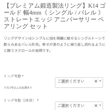
【プレミアム鍛造製法リング】K14 ゴ
ールド 幅4mm《 シングル / バレル 》
ストレートエッジ アニバーサリー ペ
アリング セット
リングデザインはシンプルに指を綺麗に魅せるシングルトーンで
膨らみあるバレル形状。幸せが波のように繰り返し訪れるように
と願うスクロールの絵柄です。
リング号数
*
ご選択ください
×
※16.5号以上は加算あり
リング号数（2本目）
*
ご選択ください
×