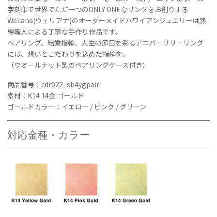
ー
字刻印で世界でただ一つのONLY ONEなリングをお創りする
ト
Weliana(ウェリアナ)のオーダーメイドハワイアンジュエリーは熟
エ
練職人による丁寧な手作り作品です。
ッ
ジ
ペアリング、結婚指輪、人生の節目を彩るアニバーサリーリング
ア
には、想いとこだわりを込めた指輪を。
ニ
（ウオールナット製のペアリングケース付き）
バ
ー
商品番号：cdr022_sb4ygpair
サ
素材：K14 14金 ゴールド
リ
ゴールドカラー：イエロー / ピンク / グリーン
ー
ペ
ア
対応金種・カラー
リ
ン
グ
セ
ッ
ト
個