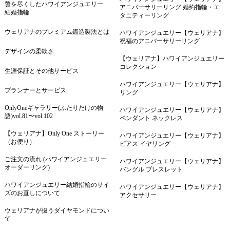
贅を尽くしたハワイアンジュエリー
アニバーサリーリング 婚約指輪・エ
結婚指輪
タニティーリング
ウェリアナのプレミアム鍛造製法とは
ハワイアンジュエリー【ウェリアナ】
祝福のアニバーサリーリング
デザインの柔軟さ
【ウェリアナ】ハワイアンジュエリー
コレクション
生涯保証とその他サービス
ハワイアンジュエリー【ウェリアナ】
プランナーとサービス
リング
OnlyOneギャラリー(ふたりだけの物
ハワイアンジュエリー【ウェリアナ】
語)vol.81〜vol.102
ペンダント ネックレス
【ウェリアナ】Only One ストーリー
ハワイアンジュエリー【ウェリアナ】
（お便り）
ピアス イヤリング
ご注文の流れ (ハワイアンジュエリー
ハワイアンジュエリー【ウェリアナ】
オーダーリング)
バングル ブレスレット
ハワイアンジュエリー結婚指輪のサイ
ハワイアンジュエリー【ウェリアナ】
ズのお直しについて
アクセサリー
ウェリアナが扱うダイヤモンドについ
て