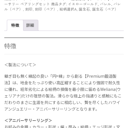
ン
ーサリー ペアリングセット
商品タグ:
イエローゴールド
,
バレル
,
バレ
グ】
ル（ペア）
,
刻印
,
刻印（ペア）
,
絵柄選択A
,
誕生石
,
誕生石（ペア）
K14
ゴ
特徴
詳細
ー
ル
ド
幅
特徴
4mm《
シ
ン
＜製法について＞
グ
ル
継ぎ目も無く縁起の良い「円
=
縁」から創る【
Premium
鍛造製
/
法】は、地金をたっぷり使い高圧縮することにより強固で耐久性
バ
に優れ、経年劣化による絵柄の損傷を最小限に留める
Weliana(
ウ
レ
ェリアナ
)
だけの理想の製法。滑らかな極上の指通りと感触にもこ
ル
だわりのまさに生涯を共にするに相応しい、贅を尽くしたハワイ
》
アンジュエリー・アニバーサリーリングとなります。
ス
ト
＜アニバーサリーリング＞
レ
お好みの金種・カラー・形状・幅・厚み・絵柄・エッジ形状・文