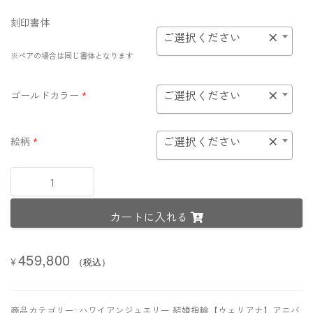
刻印書体
ご選択ください
×
※ペアの場合は同じ書体となります
ご選択ください
×
ゴールドカラー
*
ご選択ください
×
絵柄
*
【プ
レ
ミ
カートに入れる
ア
ム
鍛
459,800
造
¥
（税込）
製
法
リ
商品カテゴリー:
ハワイアンジュエリー 結婚指輪【ウェリアナ】アニバ