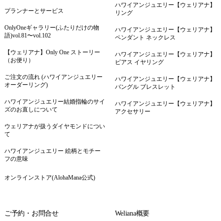
ハワイアンジュエリー【ウェリアナ】
プランナーとサービス
リング
OnlyOneギャラリー(ふたりだけの物
ハワイアンジュエリー【ウェリアナ】
語)vol.81〜vol.102
ペンダント ネックレス
【ウェリアナ】Only One ストーリー
ハワイアンジュエリー【ウェリアナ】
（お便り）
ピアス イヤリング
ご注文の流れ (ハワイアンジュエリー
ハワイアンジュエリー【ウェリアナ】
オーダーリング)
バングル ブレスレット
ハワイアンジュエリー結婚指輪のサイ
ハワイアンジュエリー【ウェリアナ】
ズのお直しについて
アクセサリー
ウェリアナが扱うダイヤモンドについ
て
ハワイアンジュエリー 絵柄とモチー
フの意味
オンラインストア(AlohaMana公式)
ご予約・お問合せ
Weliana概要