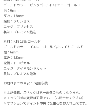
ル
ゴールドカラー：ピンクゴールド/イエローゴールド
ト
幅：6mm
ー
厚み：1.8mm
ン
絵柄：プリンセス
/
エッジ：プリンセス
フ
ラ
製法：プレミアム鍛造
ッ
素材：K18 18金 ゴールド
ト
》
ゴールドカラー：イエローゴールド/ホワイトゴールド
幅
幅：6mm
6mm
厚み：1.8mm
ア
絵柄：トロピカル
ニ
エッジ：ダイヤモンドカット
バ
製法：プレミアム鍛造
ー
サ
お届けまでの目安：7週間前後
リ
ー
※上記価格、スペックは第一画像のものになります。
ペ
※エッジ形状の変更は可能です。（お問合せください）
ア
※オプションでポイント中央に誕生石をお入れ出来ます。