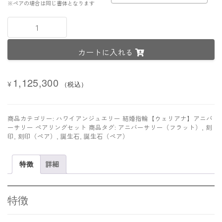
※ペアの場合は同じ書体となります
【プ
レ
ミ
カートに入れる
ア
ム
鍛
1,125,300
造
¥
（税込）
製
法
リ
商品カテゴリー:
ハワイアンジュエリー 結婚指輪【ウェリアナ】アニバ
ン
ーサリー ペアリングセット
商品タグ:
アニバーサリー（フラット）
,
刻
グ】
印
,
刻印（ペア）
,
誕生石
,
誕生石（ペア）
K18
ピ
特徴
詳細
ン
ク/
イ
エ
特徴
ロ
ー