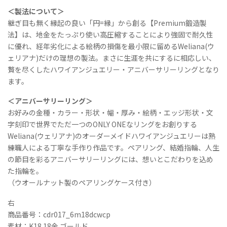
ゴ
＜製法について＞
ー
継ぎ目も無く縁起の良い「円=縁」から創る【Premium鍛造製
ル
法】は、地金をたっぷり使い高圧縮することにより強固で耐久性
ド
に優れ、経年劣化による絵柄の損傷を最小限に留めるWeliana(ウ
と
ェリアナ)だけの理想の製法。まさに生涯を共にするに相応しい、
イ
贅を尽くしたハワイアンジュエリー・アニバーサリーリングとなり
エ
ます。
ロ
ー/
＜アニバーサリーリング＞
ホ
お好みの金種・カラー・形状・幅・厚み・絵柄・エッジ形状・文
ワ
字刻印で世界でただ一つのONLY ONEなリングをお創りする
イ
ト
Weliana(ウェリアナ)のオーダーメイドハワイアンジュエリーは熟
ゴ
練職人による丁寧な手作り作品です。ペアリング、結婚指輪、人生
ー
の節目を彩るアニバーサリーリングには、想いとこだわりを込め
ル
た指輪を。
ド
（ウオールナット製のペアリングケース付き）
《
デ
右
ュ
商品番号：cdr017_6m18dcwcp
ア
素材：K18 18金 ゴールド