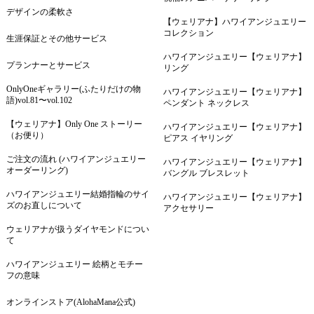
デザインの柔軟さ
【ウェリアナ】ハワイアンジュエリー
コレクション
生涯保証とその他サービス
ハワイアンジュエリー【ウェリアナ】
プランナーとサービス
リング
OnlyOneギャラリー(ふたりだけの物
ハワイアンジュエリー【ウェリアナ】
語)vol.81〜vol.102
ペンダント ネックレス
【ウェリアナ】Only One ストーリー
ハワイアンジュエリー【ウェリアナ】
（お便り）
ピアス イヤリング
ご注文の流れ (ハワイアンジュエリー
ハワイアンジュエリー【ウェリアナ】
オーダーリング)
バングル ブレスレット
ハワイアンジュエリー結婚指輪のサイ
ハワイアンジュエリー【ウェリアナ】
ズのお直しについて
アクセサリー
ウェリアナが扱うダイヤモンドについ
て
ハワイアンジュエリー 絵柄とモチー
フの意味
オンラインストア(AlohaMana公式)