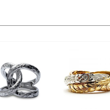
グ
ウ
ェ
リ
ア
ナ
オ
リ
ジ
ナ
ル
個