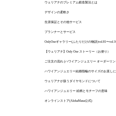
ウェリアナのプレミアム鍛造製法とは
デザインの柔軟さ
生涯保証とその他サービス
プランナーとサービス
OnlyOneギャラリー(ふたりだけの物語)vol.81〜vol.1
【ウェリアナ】Only One ストーリー（お便り）
ご注文の流れ (ハワイアンジュエリー オーダーリン
ハワイアンジュエリー結婚指輪のサイズのお直しに
ウェリアナが扱うダイヤモンドについて
ハワイアンジュエリー 絵柄とモチーフの意味
オンラインストア(AlohaMana公式)