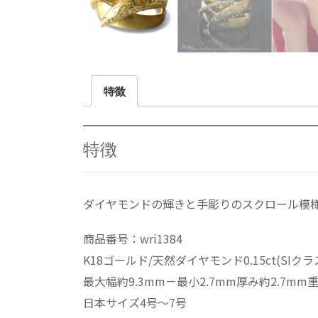
特徴
特徴
ダイヤモンドの輝きと手彫りのスクロール模
商品番号：wri1384
K18ゴールド/天然ダイヤモンド0.15ct(SIク
最大幅約9.3mm－最小2.7mm厚み約2.7mm重さ
日本サイズ4号～7号