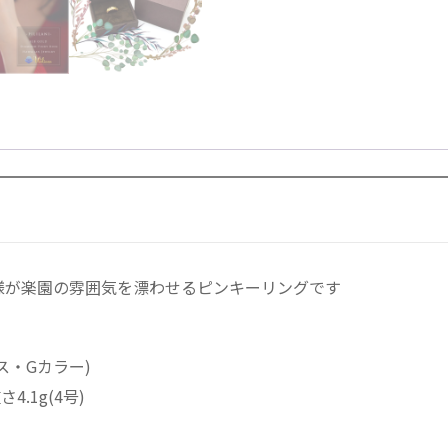
グ
-
ピ
リ
ラ
ニ
ハ
ワ
イ
ア
ン
ジ
様が楽園の雰囲気を漂わせるピンキーリングです
ュ
エ
リ
ラス・Gカラー)
ー
4.1g(4号)
リ
ン