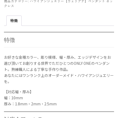
商品カテゴリー:
ハワイアンジュエリー【ウェリアナ】ペンダント ネッ
ャ
クレス
ル
プ
特徴
レ
ー
ト
ペ
特徴
ン
ダ
ン
お好きな金種カラー、彫り模様、幅・厚み、エッジデザインをお
ト
選び頂いてお創りする世界でただひとつのONLY ONEのペンダン
10mm
ト。熟練職人による丁寧な手作り作品。
K14GOLD
あなたにはワンランク上のオーダーメイド・ハワイアンジュエリー
ハ
を。
ワ
イ
【対応幅・厚み】
ア
幅：10mm
ン
厚み：1.8mm・2mm・2.5mm
ジ
ュ
エ