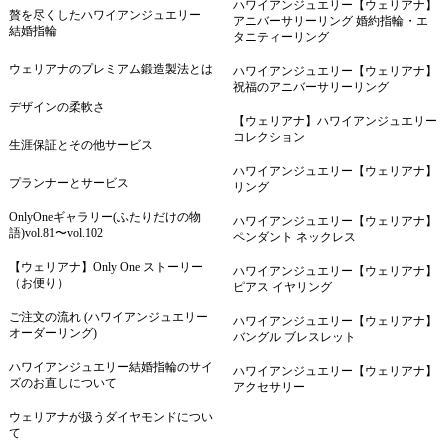
ハワイアンジュエリー【ウェリアナ】
贅を尽くしたハワイアンジュエリー
アニバーサリーリング 婚約指輪・エ
結婚指輪
タニティーリング
ウェリアナのプレミアム鍛造製法とは
ハワイアンジュエリー【ウェリアナ】
祝福のアニバーサリーリング
デザインの柔軟さ
【ウェリアナ】ハワイアンジュエリー
コレクション
生涯保証とその他サービス
ハワイアンジュエリー【ウェリアナ】
プランナーとサービス
リング
OnlyOneギャラリー(ふたりだけの物
ハワイアンジュエリー【ウェリアナ】
語)vol.81〜vol.102
ペンダント ネックレス
【ウェリアナ】Only One ストーリー
ハワイアンジュエリー【ウェリアナ】
（お便り）
ピアス イヤリング
ご注文の流れ (ハワイアンジュエリー
ハワイアンジュエリー【ウェリアナ】
オーダーリング)
バングル ブレスレット
ハワイアンジュエリー結婚指輪のサイ
ハワイアンジュエリー【ウェリアナ】
ズのお直しについて
アクセサリー
ウェリアナが扱うダイヤモンドについ
て