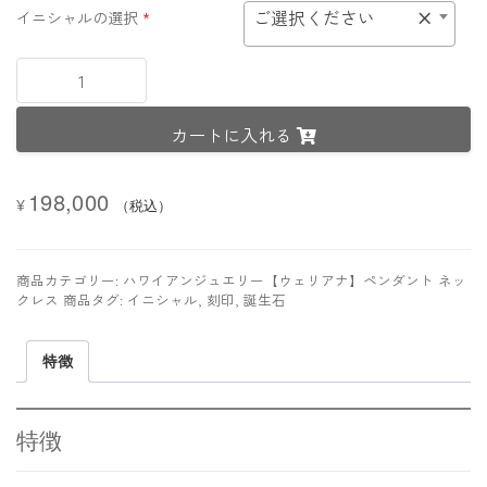
ご選択ください
×
イニシャルの選択
*
オ
ー
ダ
カートに入れる
ー
メ
イ
198,000
ド
¥
（税込）
イ
ニ
シ
商品カテゴリー:
ハワイアンジュエリー【ウェリアナ】ペンダント ネッ
ャ
クレス
商品タグ:
イニシャル
,
刻印
,
誕生石
ル
フ
特徴
ラ
ッ
ト
プ
特徴
レ
ー