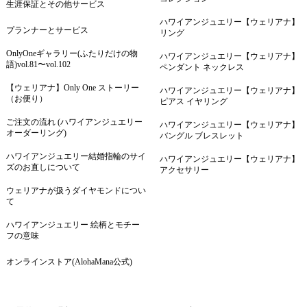
生涯保証とその他サービス
ハワイアンジュエリー【ウェリアナ】
プランナーとサービス
リング
OnlyOneギャラリー(ふたりだけの物
ハワイアンジュエリー【ウェリアナ】
語)vol.81〜vol.102
ペンダント ネックレス
【ウェリアナ】Only One ストーリー
ハワイアンジュエリー【ウェリアナ】
（お便り）
ピアス イヤリング
ご注文の流れ (ハワイアンジュエリー
ハワイアンジュエリー【ウェリアナ】
オーダーリング)
バングル ブレスレット
ハワイアンジュエリー結婚指輪のサイ
ハワイアンジュエリー【ウェリアナ】
ズのお直しについて
アクセサリー
ウェリアナが扱うダイヤモンドについ
て
ハワイアンジュエリー 絵柄とモチー
フの意味
オンラインストア(AlohaMana公式)