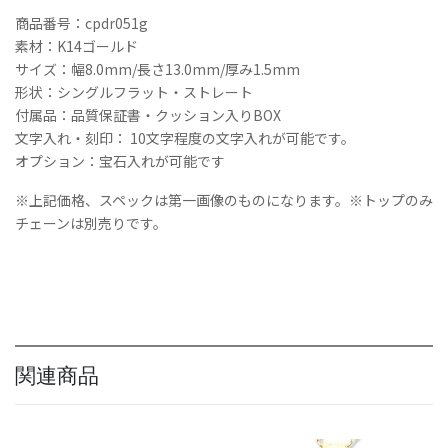
ト
商品番号：cpdr051g
ペ
素材：K14ゴールド
ン
サイズ：幅8.0mm/長さ13.0mm/厚み1.5mm
ダ
形状：シングルフラット・ストレート
ン
付属品：品質保証書・クッション入りBOX
ト
文字入れ・刻印： 10文字程度の文字入れが可能です。
K14
GOLD
オプション：宝石入れが可能です
ハ
※上記価格、スペックは第一画像のものになります。※トップのみ
ワ
イ
チェーンは別売りです。
ア
ン
ジ
ュ
エ
リ
ー
関連商品
ネ
ッ
ク