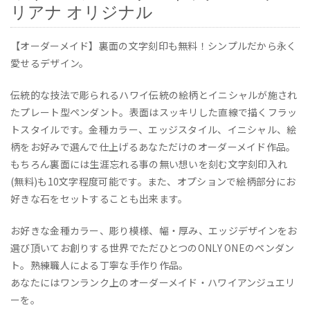
リアナ オリジナル
【オーダーメイド】裏面の文字刻印も無料！シンプルだから永く
愛せるデザイン。
伝統的な技法で彫られるハワイ伝統の絵柄とイニシャルが施され
たプレート型ペンダント。表面はスッキリした直線で描くフラッ
トスタイルです。金種カラー、エッジスタイル、イニシャル、絵
柄をお好みで選んで仕上げるあなただけのオーダーメイド作品。
もちろん裏面には生涯忘れる事の無い想いを刻む文字刻印入れ
(無料)も10文字程度可能です。また、オプションで絵柄部分にお
好きな石をセットすることも出来ます。
お好きな金種カラー、彫り模様、幅・厚み、エッジデザインをお
選び頂いてお創りする世界でただひとつのONLY ONEのペンダン
ト。熟練職人による丁寧な手作り作品。
あなたにはワンランク上のオーダーメイド・ハワイアンジュエリ
ーを。