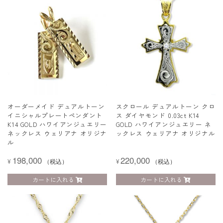
レ
ス
ウ
ェ
リ
ア
ナ
オ
リ
ジ
オーダーメイド デュアルトーン
スクロール デュアルトーン クロ
ナ
イニシャルプレートペンダント
ス ダイヤモンド 0.03ct K14
ル
K14 GOLD ハワイアンジュエリー
GOLD ハワイアンジュエリー ネ
個
ネックレス ウェリアナ オリジナ
ックレス ウェリアナ オリジナル
ル
198,000
220,000
¥
（税込）
¥
（税込）
カートに入れる
カートに入れる