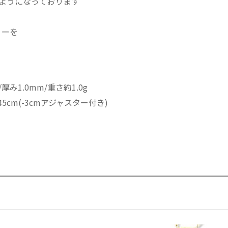
ようになっております
ー
ネ
リーを
ッ
ク
レ
ス
ウ
み1.0mm/重さ約1.0g
ェ
5cm(-3cmアジャスター付き)
リ
ア
ナ
オ
リ
ジ
ナ
ル
個