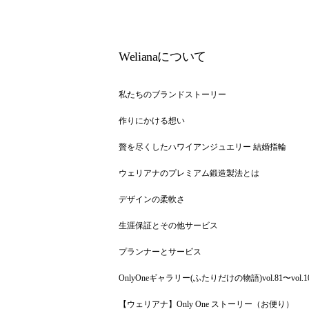
Welianaについて
私たちのブランドストーリー
作りにかける想い
贅を尽くしたハワイアンジュエリー 結婚指輪
ウェリアナのプレミアム鍛造製法とは
デザインの柔軟さ
生涯保証とその他サービス
プランナーとサービス
OnlyOneギャラリー(ふたりだけの物語)vol.81〜vol.1
【ウェリアナ】Only One ストーリー（お便り）