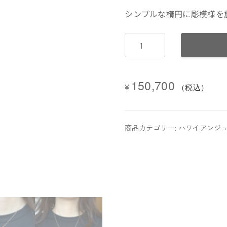
シンプルな楕円に彫模様を施し
Ellipse(エ
リ
プ
ス)
150,700
¥
ペ
（税込）
ー
パ
ー
商品カテゴリー:
ハワイアンジュ
ク
リ
ッ
プ
２
重
type
45cm