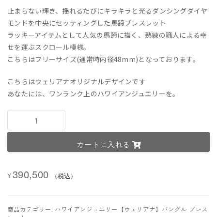
止まらない輝き、揺れるたびにキラキラと光るダンシングダイヤ
モンドを中央にセッティングした馬蹄ブレスレット
ラッキーアイテムとして人気の馬蹄に描く、熟練の職人による幸
せを運ぶスクロール模様。
こちらはフリーサイズ(通常時内径48mm)となっております。
こちらはウェリアナオリジナルデザインです
あなたには、ワンランク上のハワイアンジュエリーを。
馬
蹄
ブ
カートに入れる
レ
ス
レ
390,500
ッ
¥
（税込）
ト
ス
ク
商品カテゴリー:
ハワイアンジュエリー【ウェリアナ】バングル ブレス
ロ