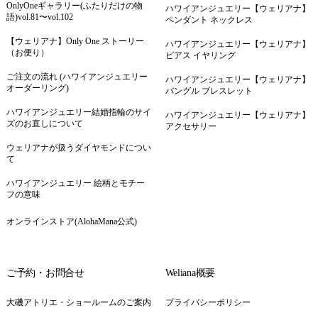
OnlyOneギャラリー(ふたりだけの物
ハワイアンジュエリー【ウェリアナ】
語)vol.81〜vol.102
ペンダント ネックレス
【ウェリアナ】Only One ストーリー
ハワイアンジュエリー【ウェリアナ】
（お便り）
ピアス イヤリング
ご注文の流れ (ハワイアンジュエリー
ハワイアンジュエリー【ウェリアナ】
オーダーリング)
バングル ブレスレット
ハワイアンジュエリー結婚指輪のサイ
ハワイアンジュエリー【ウェリアナ】
ズのお直しについて
アクセサリー
ウェリアナが扱うダイヤモンドについ
て
ハワイアンジュエリー 絵柄とモチー
フの意味
オンラインストア(AlohaMana公式)
ご予約・お問合せ
Weliana概要
大磯アトリエ・ショールームのご案内
プライバシーポリシー