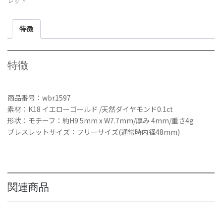
レット
ー
ル
特徴
ダ
ン
シ
ン
特徴
グ
ダ
イ
商品番号：wbr1597
ヤ
素材：K18 イエローゴールド /天然ダイヤモンド0.1ct
0.1ct
形状：モチーフ：約H9.5mm x W7.7mm/厚み 4mm/重さ4g
K18
ブレスレットサイズ：フリーサイズ(通常時内径48mm)
イ
エ
ロ
ー
ゴ
ー
関連商品
ル
ド
個