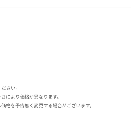
《
ク
ロ
ー
ズ
ド
バ
ン
グ
ル
》
プ
レ
ください。
ー
きさにより価格が異なります。
ン
る価格を予告無く変更する場合がございます。
エ
ッ
ジ
幅