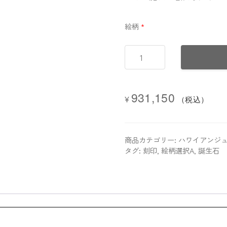
絵柄
*
【WEB
限
定】
オ
931,150
¥
ー
（税込）
ダ
ー
メ
商品カテゴリー:
ハワイアンジュ
イ
タグ:
刻印
,
絵柄選択A
,
誕生石
ド
・
バ
ン
グ
ル