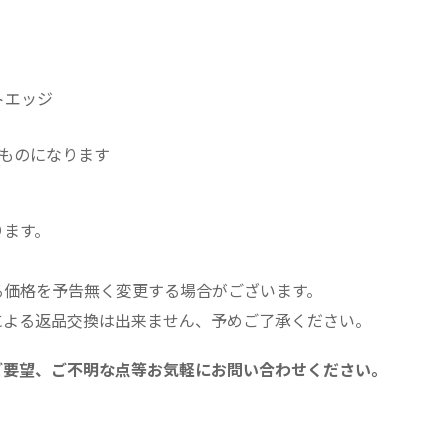
ー
ペ
ア
リ
トエッジ
ン
グ
ものになります
セ
ッ
ト
ります。
個
る価格を予告無く変更する場合がございます。
による返品交換は出来ません、予めご了承ください。
ご要望、ご不明な点等お気軽にお問い合わせください。