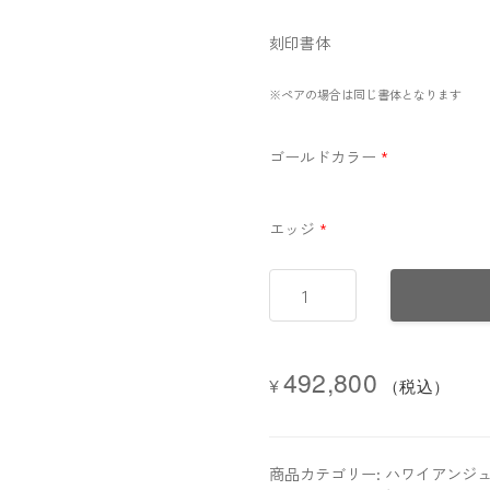
刻印書体
※ペアの場合は同じ書体となります
ゴールドカラー
*
エッジ
*
【プ
レ
ミ
ア
492,800
¥
ム
（税込）
鍛
造
製
商品カテゴリー:
ハワイアンジュ