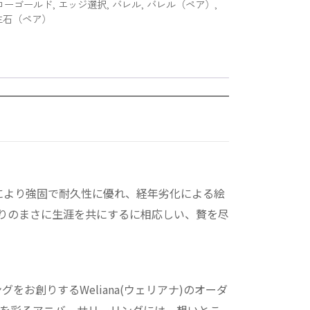
ローゴールド
,
エッジ選択
,
バレル
,
バレル（ペア）
,
生石（ペア）
とにより強固で耐久性に優れ、経年劣化による絵
だわりのまさに生涯を共にするに相応しい、贅を尽
お創りするWeliana(ウェリアナ)のオーダ