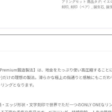
法
アリングセット
商品タグ:
イエ
リ
刻印
,
刻印（ペア）
,
誕生石
,
誕
ン
グ】
K18
イ
エ
ロ
ー
ゴ
ー
ル
Premium鍛造製法】は、地金をたっぷり使い高圧縮するこ
ド
リアナ)だけの理想の製法。滑らかな極上の指通りと感触にもこ
幅
3mm
ーリングとなります。
《
シ
ン
ッジ形状・文字刻印で世界でただ一つのONLY ONEなリングを
グ