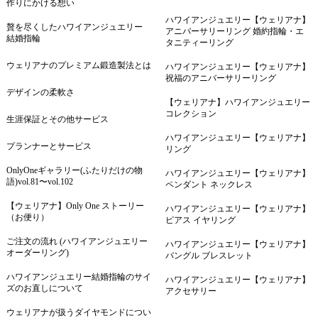
作りにかける想い
ハワイアンジュエリー【ウェリアナ】
贅を尽くしたハワイアンジュエリー
アニバーサリーリング 婚約指輪・エ
結婚指輪
タニティーリング
ウェリアナのプレミアム鍛造製法とは
ハワイアンジュエリー【ウェリアナ】
祝福のアニバーサリーリング
デザインの柔軟さ
【ウェリアナ】ハワイアンジュエリー
コレクション
生涯保証とその他サービス
ハワイアンジュエリー【ウェリアナ】
プランナーとサービス
リング
OnlyOneギャラリー(ふたりだけの物
ハワイアンジュエリー【ウェリアナ】
語)vol.81〜vol.102
ペンダント ネックレス
【ウェリアナ】Only One ストーリー
ハワイアンジュエリー【ウェリアナ】
（お便り）
ピアス イヤリング
ご注文の流れ (ハワイアンジュエリー
ハワイアンジュエリー【ウェリアナ】
オーダーリング)
バングル ブレスレット
ハワイアンジュエリー結婚指輪のサイ
ハワイアンジュエリー【ウェリアナ】
ズのお直しについて
アクセサリー
ウェリアナが扱うダイヤモンドについ