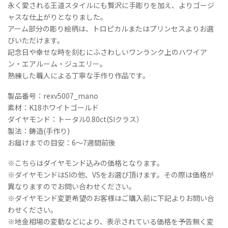
永く愛される王道スタイルにも贅沢に手彫りを加え、よりゴージ
ィ
ャスな仕上がりとなりました。
ア
アーム部分の彫り絵柄は、トロピカルまたはプリンセスよりお選
ニ
びいただけます。
バ
ー
記念日や幸せな時を刻むにふさわしいワンランク上のハワイア
サ
ン・エアルーム・ジュエリー。
リ
熟練した職人による丁寧な手作り作品です。
ー
リ
製品番号：rexv5007_mano
ン
素材：K18ホワイトゴールド
グ
ダイヤモンド：トータル0.80ct(SIクラス）
個
製法：鋳造(手作り)
お届けまでの目安：6〜7週間前後
※こちらはダイヤモンド込みの価格となります。
※ダイヤモンドはSIの他、VSをお選び頂けます。その際は価格が
異なりますのでお問い合わせください。
※ダイヤモンド変更希望のお客様はご購入前に下記よりお問い合
わせください。
※地金相場の変動などにより、表示されている価格を予告無く変