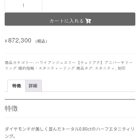
《
Mano(マ
ノ)
カートに入れる
/
情
熱
872,300
的
¥
（税込）
な
人
生
商品カテゴリー:
ハワイアンジュエリー【ウェリアナ】アニバーサリー
》
リング 婚約指輪・エタニティーリング
商品タグ:
エタニティ
,
刻印
オ
ー
特徴
詳細
ダ
ー
メ
イ
特徴
ド・
エ
タ
ダイヤモンドが美しく並んだトータル0.80ctのハーフエタニティリ
ニ
ング。
テ