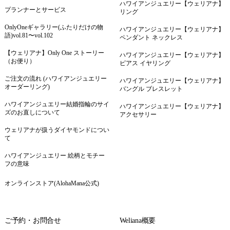
ハワイアンジュエリー【ウェリアナ】
プランナーとサービス
リング
OnlyOneギャラリー(ふたりだけの物
ハワイアンジュエリー【ウェリアナ】
語)vol.81〜vol.102
ペンダント ネックレス
【ウェリアナ】Only One ストーリー
ハワイアンジュエリー【ウェリアナ】
（お便り）
ピアス イヤリング
ご注文の流れ (ハワイアンジュエリー
ハワイアンジュエリー【ウェリアナ】
オーダーリング)
バングル ブレスレット
ハワイアンジュエリー結婚指輪のサイ
ハワイアンジュエリー【ウェリアナ】
ズのお直しについて
アクセサリー
ウェリアナが扱うダイヤモンドについ
て
ハワイアンジュエリー 絵柄とモチー
フの意味
オンラインストア(AlohaMana公式)
ご予約・お問合せ
Weliana概要