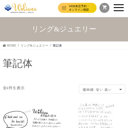
WEB来店予約・
オンライン相談
リング&ジュエリー
HOME
リング&ジュエリー
筆記体
筆記体
価
全4件を表示
格
順:
安
い
→
高